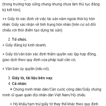
(trong trường hợp sống chung nhưng chưa làm thủ tục đăng
ký kết hôn);
++ Giấy tờ xác định về việc tài sản nằm ngoài thời kỳ hôn
nhân: Giấy xác nhận về tình trạng hôn nhân (trên cơ sở đối
chiếu với thời điểm tạo dựng tài sản).
T
ổ
ch
ứ
c.
+ Giấy đăng ký kinh doanh;
+ Giấy tờ/văn bản xác định thẩm quyền xác lập hợp đồng,
giao dịch theo quy định của pháp luật cần có;
+ Văn bản ủy quyền (nếu có);
Gi
ấ
y t
ờ
, tài li
ệ
u bên vay:
Cá nhân:
+
Chứng minh nhân dân/Căn cước công dân/Giấy chứng
minh sĩ quan quân đội nhân dân Việt Nam/Hộ chiếu.
+ Hộ khẩu/tạm trú/giấy tờ thay thế khác theo quy định