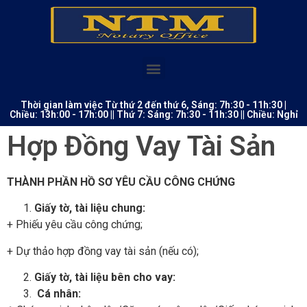
Thời gian làm việc Từ thứ 2 đến thứ 6, Sáng: 7h:30 - 11h:30 |
Chiều: 13h:00 - 17h:00 || Thứ 7: Sáng: 7h:30 - 11h:30 || Chiều: Nghỉ
Hợp Đồng Vay Tài Sản
THÀNH PH
Ầ
N H
Ồ
S
Ơ
YÊU C
Ầ
U CÔNG CH
Ứ
NG
Gi
ấ
y t
ờ
, tài li
ệ
u chung:
+ Phiếu yêu cầu công chứng;
+ Dự thảo hợp đồng vay tài sản (nếu có);
Gi
ấ
y t
ờ
, tài li
ệ
u bên cho vay:
Cá nhân: